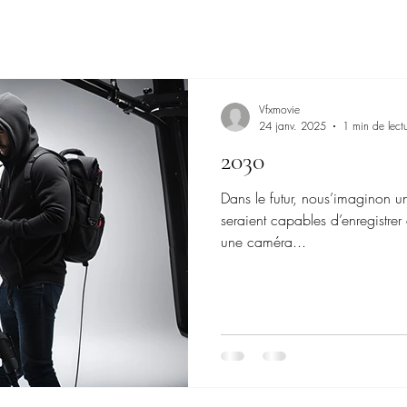
Vfxmovie
24 janv. 2025
1 min de lect
2030
Dans le futur, nous’imaginon 
seraient capables d’enregistre
une caméra...